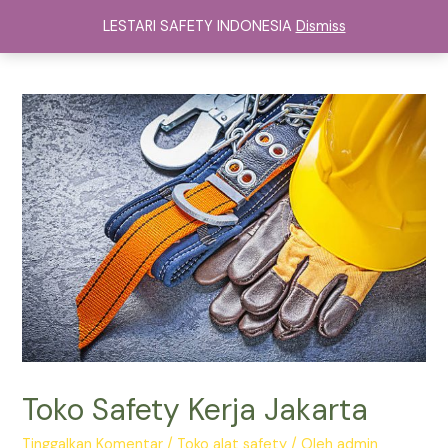
Lewati
LESTARI SAFETY INDONESIA
Dismiss
ke
Main
konten
Menu
Toko Safety Kerja Jakarta
Tinggalkan Komentar
/
Toko alat safety
/ Oleh
admin