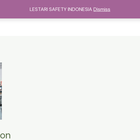
sat Alat Safety Di Jakarta
Kategori
Services
Cont
LESTARI SAFETY INDONESIA
Dismiss
gon