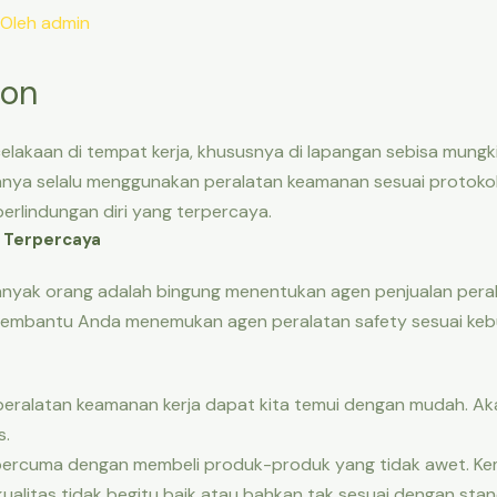
 Oleh
admin
gon
lakaan di tempat kerja, khususnya di lapangan sebisa mungki
nya selalu menggunakan peralatan keamanan sesuai protokol 
perlindungan diri yang terpercaya.
y Terpercaya
anyak orang adalah bingung menentukan agen penjualan peral
membantu Anda menemukan agen peralatan safety sesuai keb
peralatan keamanan kerja dapat kita temui dengan mudah. Ak
s.
ercuma dengan membeli produk-produk yang tidak awet. Kem
alitas tidak begitu baik atau bahkan tak sesuai dengan sta