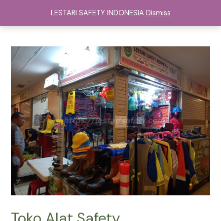
Lewati
LESTARI SAFETY INDONESIA
Dismiss
ke
Main
konten
Menu
Toko Alat Safety