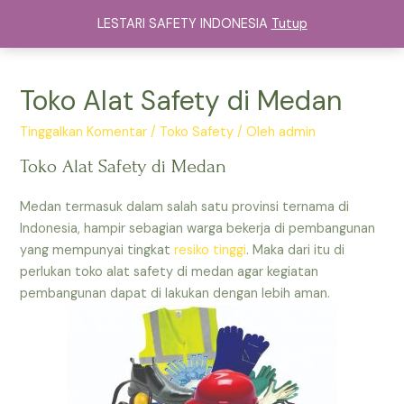
Lewati
LESTARI SAFETY INDONESIA
Tutup
ke
Main
konten
Menu
Toko Alat Safety di Medan
Tinggalkan Komentar
/
Toko Safety
/ Oleh
admin
Toko Alat Safety di Medan
Medan termasuk dalam salah satu provinsi ternama di
Indonesia, hampir sebagian warga bekerja di pembangunan
yang mempunyai tingkat
resiko tinggi
. Maka dari itu di
perlukan toko alat safety di medan agar kegiatan
pembangunan dapat di lakukan dengan lebih aman.