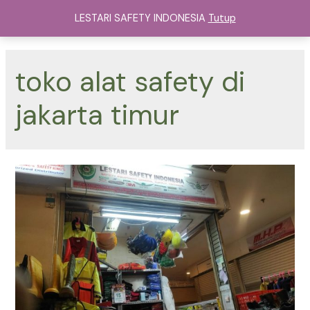
Lewati
LESTARI SAFETY INDONESIA
Tutup
ke
Main
konten
Menu
toko alat safety di
jakarta timur