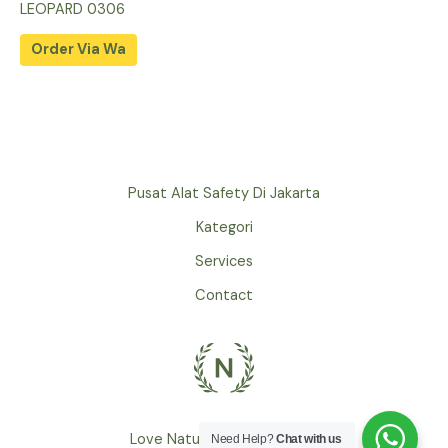
LEOPARD 0306
Order Via Wa
Pusat Alat Safety Di Jakarta
Kategori
Services
Contact
Love Nature by Tyler Moore
Need Help?
Chat with us