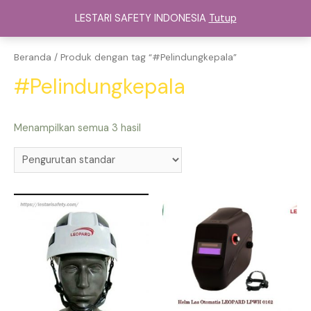
Lewati
LESTARI SAFETY INDONESIA
Tutup
ke
Main
konten
Menu
Beranda
/ Produk dengan tag “#Pelindungkepala”
#Pelindungkepala
Menampilkan semua 3 hasil