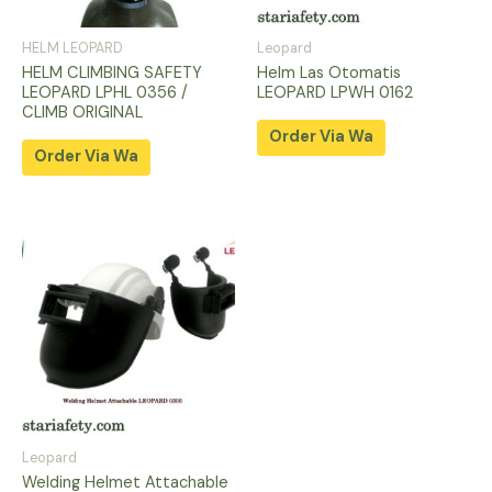
HELM LEOPARD
Leopard
HELM CLIMBING SAFETY
Helm Las Otomatis
LEOPARD LPHL 0356 /
LEOPARD LPWH 0162
CLIMB ORIGINAL
Order Via Wa
Order Via Wa
Leopard
Welding Helmet Attachable