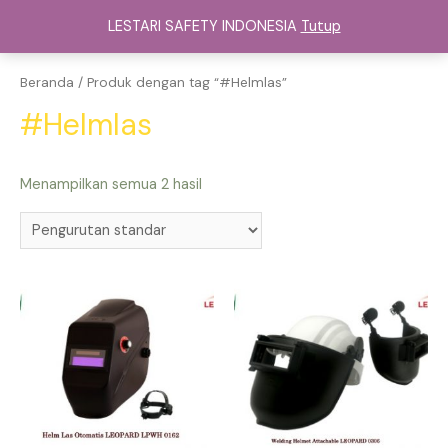
Lewati
LESTARI SAFETY INDONESIA
Tutup
ke
Main
konten
Menu
Beranda
/ Produk dengan tag “#Helmlas”
#Helmlas
Menampilkan semua 2 hasil