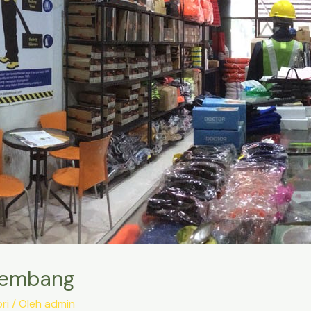
alembang
ri
/ Oleh
admin