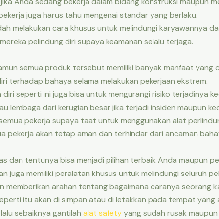
ing jika Anda sedang bekerja dalam bidang konstruksi maupun
kerja juga harus tahu mengenai standar yang berlaku.
dah melakukan cara khusus untuk melindungi karyawannya dar
ereka pelindung diri supaya keamanan selalu terjaga.
namun semua produk tersebut memiliki banyak manfaat yang c
 diri terhadap bahaya selama melakukan pekerjaan ekstrem.
diri seperti ini juga bisa untuk mengurangi risiko terjadinya k
u lembaga dari kerugian besar jika terjadi insiden maupun ke
semua pekerja supaya taat untuk menggunakan alat perlindung
pekerja akan tetap aman dan terhindar dari ancaman bahay
tas dan tentunya bisa menjadi pilihan terbaik Anda maupun p
juga memiliki peralatan khusus untuk melindungi seluruh pek
dan memberikan arahan tentang bagaimana caranya seorang 
seperti itu akan di simpan atau di letakkan pada tempat yang 
 lalu sebaiknya gantilah
alat safety
yang sudah rusak maupun y