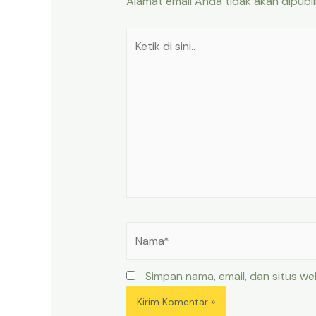
Alamat email Anda tidak akan dipubli
Ketik
di
sini..
Nama*
Simpan nama, email, dan situs w