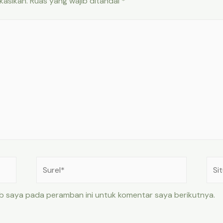
kasikan.
Ruas yang wajib ditandai
*
Surel*
Situ
web
eb saya pada peramban ini untuk komentar saya berikutnya.