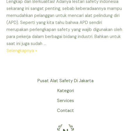
Lengkap dan Berkualitas! Adanya lestari safety indonesia
sekarang ini sangat penting, sebab keberadaannya mampu
memudahkan pelanggan untuk mencari alat pelindung diri
(APD). Seperti yang kita tahu bahwa APD sendiri
merupakan perlengkapan safety yang wajib digunakan oleh
para pekerja dalam berbagai bidang industri. Bahkan untuk
saat ini juga sudah …
Lestari
Selengkapnya »
Safety
Indonesia
Menjual
Produk
Pusat Alat Safety Di Jakarta
Paling
Kategori
Lengkap
dan
Services
Berkualitas!
Contact