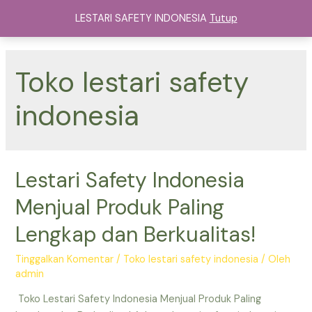
Lewati
LESTARI SAFETY INDONESIA
Tutup
ke
Main
konten
Menu
Toko lestari safety
indonesia
Lestari Safety Indonesia
Menjual Produk Paling
Lengkap dan Berkualitas!
Tinggalkan Komentar
/
Toko lestari safety indonesia
/ Oleh
admin
Toko Lestari Safety Indonesia Menjual Produk Paling