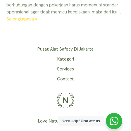
berhubungan dengan pekerjaan harus memenuhi standar
operasional agar tidak memicu kecelakaan, maka dari itu …
Mengenal
Selengkapnya »
Alat
Keselamatan
Kerja
Pusat Alat Safety Di Jakarta
Kategori
Services
Contact
Love Nature by Tyler Moore
Need Help?
Chat with us