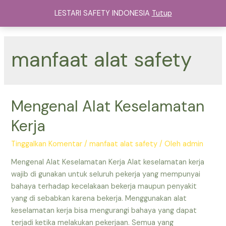
Lewati
LESTARI SAFETY INDONESIA
Tutup
ke
Main
konten
Menu
manfaat alat safety
Mengenal Alat Keselamatan
Kerja
Tinggalkan Komentar
/
manfaat alat safety
/ Oleh
admin
Mengenal Alat Keselamatan Kerja Alat keselamatan kerja
wajib di gunakan untuk seluruh pekerja yang mempunyai
bahaya terhadap kecelakaan bekerja maupun penyakit
yang di sebabkan karena bekerja. Menggunakan alat
keselamatan kerja bisa mengurangi bahaya yang dapat
terjadi ketika melakukan pekerjaan. Semua yang