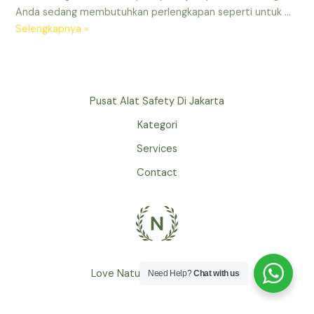
Anda sedang membutuhkan perlengkapan seperti untuk …
Toko
Selengkapnya »
Alat
Safety
Terdekat
di
Pusat Alat Safety Di Jakarta
LTC
Kategori
Services
Contact
Love Nature by Tyler Moore
Need Help?
Chat with us