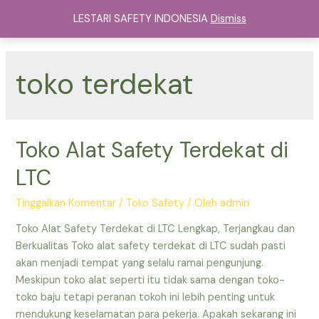
Lewati
LESTARI SAFETY INDONESIA
Dismiss
ke
Main
konten
Menu
toko terdekat
Toko Alat Safety Terdekat di
LTC
Tinggalkan Komentar
/
Toko Safety
/ Oleh
admin
Toko Alat Safety Terdekat di LTC Lengkap, Terjangkau dan
Berkualitas Toko alat safety terdekat di LTC sudah pasti
akan menjadi tempat yang selalu ramai pengunjung.
Meskipun toko alat seperti itu tidak sama dengan toko-
toko baju tetapi peranan tokoh ini lebih penting untuk
mendukung keselamatan para pekerja. Apakah sekarang ini