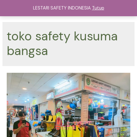
Lewati
LESTARI SAFETY INDONESIA
Tutup
ke
Main
konten
Menu
toko safety kusuma
bangsa