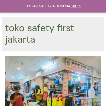
Lewati
LESTARI SAFETY INDONESIA
Tutup
ke
Main
konten
Menu
toko safety first
jakarta