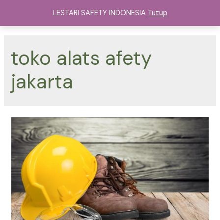
Lewati
LESTARI SAFETY INDONESIA
Tutup
ke
Main
konten
Menu
toko alats afety
jakarta