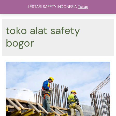
Lewati
LESTARI SAFETY INDONESIA
Tutup
ke
Main
konten
Menu
toko alat safety
bogor