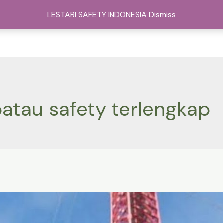
sat Alat Safety Di Jakarta
Kategori
Services
Cont
LESTARI SAFETY INDONESIA
Dismiss
patau safety terlengkap