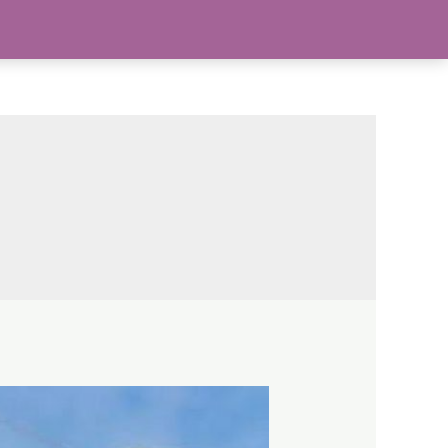
act
202-555-0188