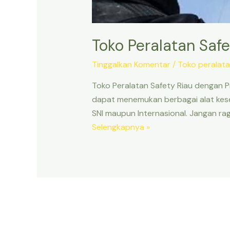
Toko Peralatan Safe
Tinggalkan Komentar
/
Toko peralata
Toko Peralatan Safety Riau dengan P
dapat menemukan berbagai alat kesela
SNI maupun Internasional. Jangan ra
Toko
Selengkapnya »
Peralatan
Safety
Riau