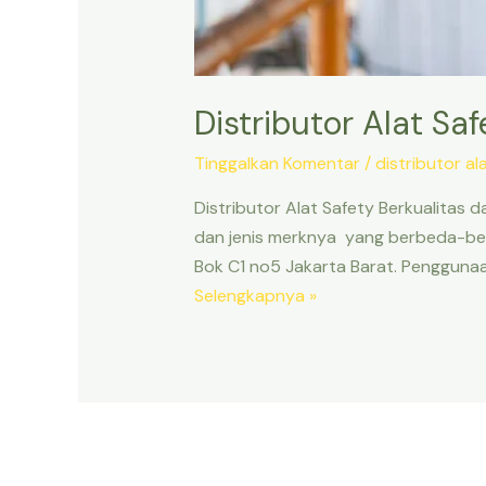
Distributor Alat Saf
Tinggalkan Komentar
/
distributor al
Distributor Alat Safety Berkualitas 
dan jenis merknya yang berbeda-beda
Bok C1 no5 Jakarta Barat. Penggunaa
Distributor
Selengkapnya »
Alat
Safety
Berkualitas