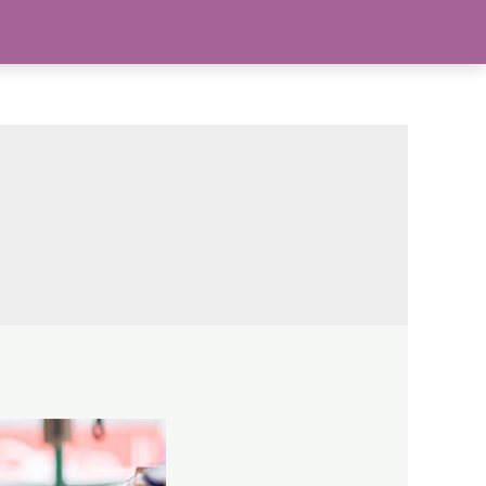
act
202-555-0188