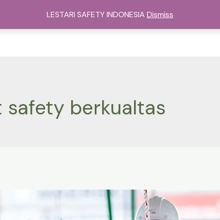
sat Alat Safety Di Jakarta
Kategori
Services
Cont
LESTARI SAFETY INDONESIA
Dismiss
t safety berkualtas