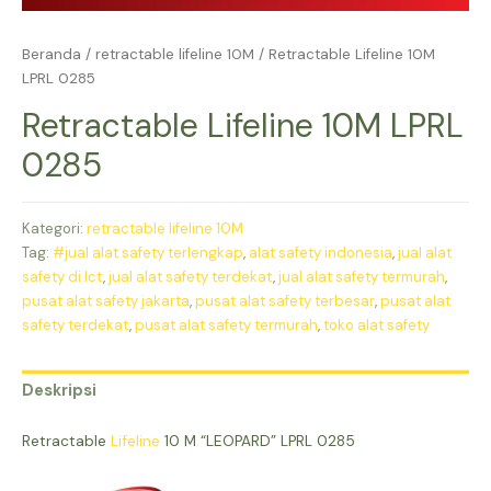
Beranda
/
retractable lifeline 10M
/ Retractable Lifeline 10M
LPRL 0285
Retractable Lifeline 10M LPRL
0285
Kategori:
retractable lifeline 10M
Tag:
#jual alat safety terlengkap
,
alat safety indonesia
,
jual alat
safety di lct
,
jual alat safety terdekat
,
jual alat safety termurah
,
pusat alat safety jakarta
,
pusat alat safety terbesar
,
pusat alat
safety terdekat
,
pusat alat safety termurah
,
toko alat safety
Deskripsi
Retractable
Lifeline
10 M “LEOPARD” LPRL 0285