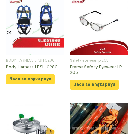
BODY HARNESS LPSH 0280
Safety eyewear lp 203
Body Harness LPSH 0280
Frame Safety Eyewear LP
203
Baca selengkapnya
Baca selengkapnya