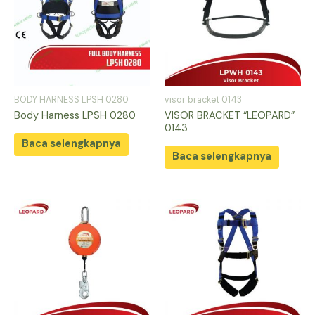
BODY HARNESS LPSH 0280
visor bracket 0143
Body Harness LPSH 0280
VISOR BRACKET “LEOPARD”
0143
Baca selengkapnya
Baca selengkapnya