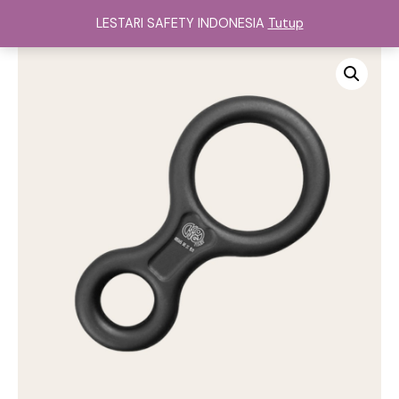
Lewati
LESTARI SAFETY INDONESIA
Tutup
ke
Main
konten
Menu