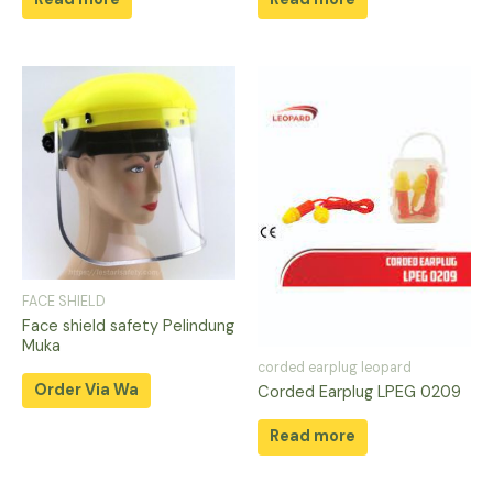
FACE SHIELD
Face shield safety Pelindung
Muka
corded earplug leopard
Order Via Wa
Corded Earplug LPEG 0209
Read more