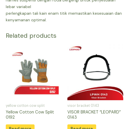
harnes suspensi dengan roda bergerigi untuk penyesuaian
lebar variabel
perlengkapan tali kain enam titik memastikan kesesuaian dan
kenyamanan optimal.
Related products
yellow cotton cow split
visor bracket 0143
Yellow Cotton Cow Split
VISOR BRACKET “LEOPARD”
0192
0143
Read more
Read more