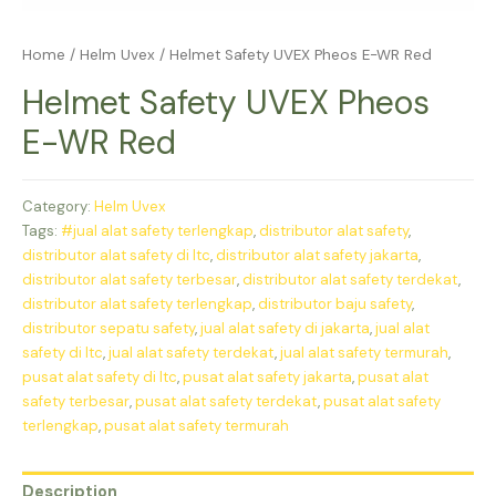
Home
/
Helm Uvex
/ Helmet Safety UVEX Pheos E-WR Red
Helmet Safety UVEX Pheos
E-WR Red
Category:
Helm Uvex
Tags:
#jual alat safety terlengkap
,
distributor alat safety
,
distributor alat safety di ltc
,
distributor alat safety jakarta
,
distributor alat safety terbesar
,
distributor alat safety terdekat
,
distributor alat safety terlengkap
,
distributor baju safety
,
distributor sepatu safety
,
jual alat safety di jakarta
,
jual alat
safety di ltc
,
jual alat safety terdekat
,
jual alat safety termurah
,
pusat alat safety di ltc
,
pusat alat safety jakarta
,
pusat alat
safety terbesar
,
pusat alat safety terdekat
,
pusat alat safety
terlengkap
,
pusat alat safety termurah
Description