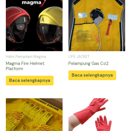
Helm Pemadam Magma
LIFE JACKET
Magma Fire Helmet
Pelampung Gas Co2
Platform
Baca selengkapnya
Baca selengkapnya