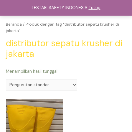
Lewati
LESTARI SAFETY INDONESIA
Tutup
ke
Main
konten
Menu
Beranda
/ Produk dengan tag “distributor sepatu krusher di
jakarta”
distributor sepatu krusher di
jakarta
Menampilkan hasil tunggal